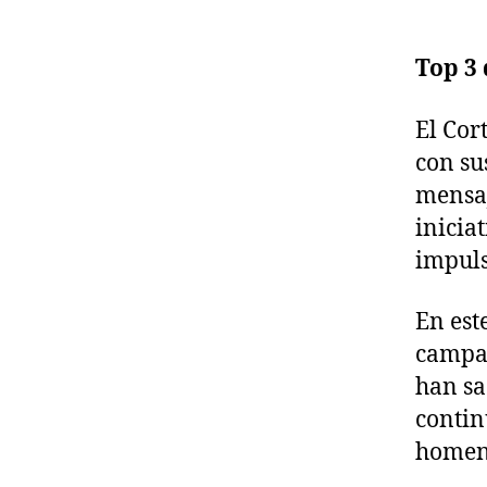
Top 3 
El Cor
con su
mensaj
inicia
impuls
En est
campañ
han sa
contin
homena