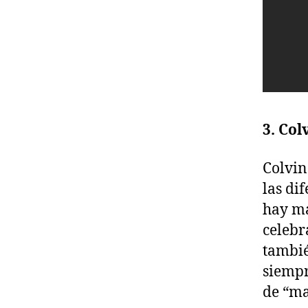
3. Col
Colvin
las di
hay má
celebr
tambié
siempr
de “ma