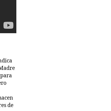
ndica
“Madre
 para
ero
 hacen
res de