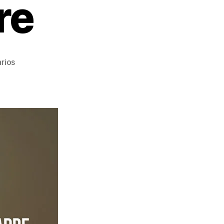
re
rios