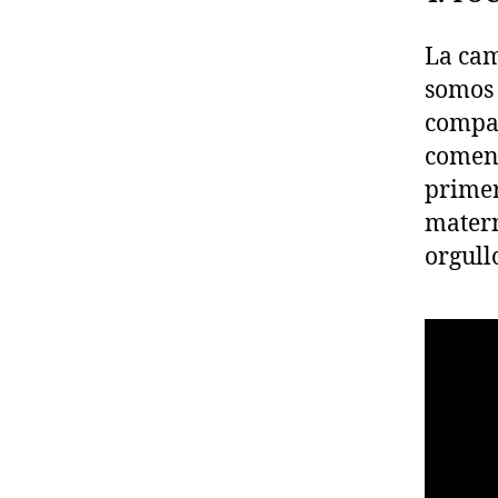
La cam
somos 
compar
coment
primer
matern
orgull