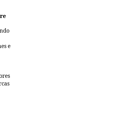
dre
undo
nes e
ores
rcas