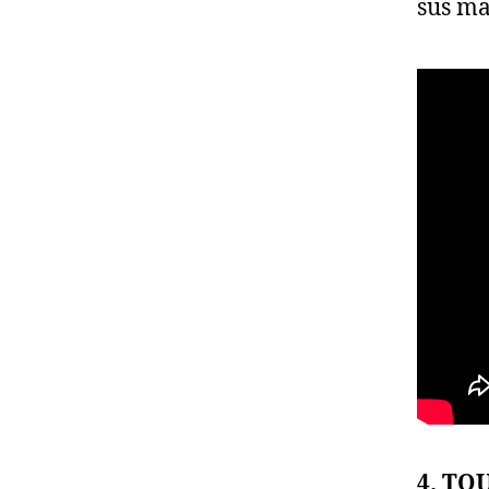
sus ma
4. TO