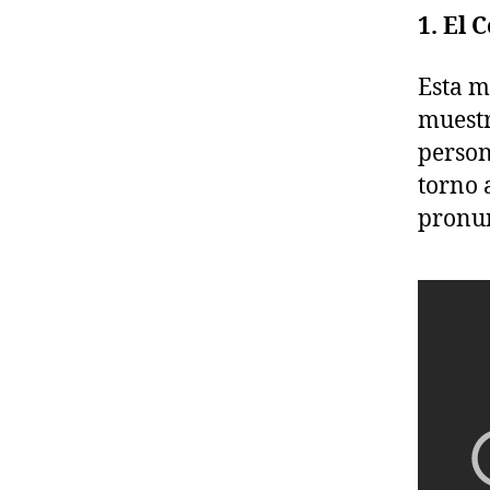
1. El 
Esta m
muestr
person
torno 
pronun