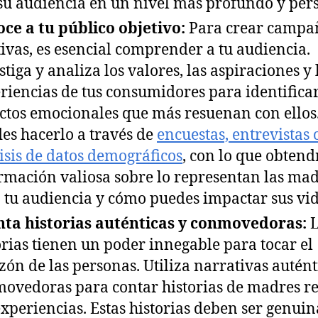
su audiencia en un nivel más profundo y per
ce a tu público objetivo:
Para crear campa
tivas, es esencial comprender a tu audiencia.
stiga y analiza los valores, las aspiraciones y 
riencias de tus consumidores para identificar
ctos emocionales que más resuenan con ellos
es hacerlo a través de
encuestas, entrevistas o
isis de datos demográficos
, con lo que obtend
rmación valiosa sobre lo representan las ma
 tu audiencia y cómo puedes impactar sus vid
ta historias auténticas y conmovedoras:
L
orias tienen un poder innegable para tocar el
zón de las personas. Utiliza narrativas autént
ovedoras para contar historias de madres re
experiencias. Estas historias deben ser genuin