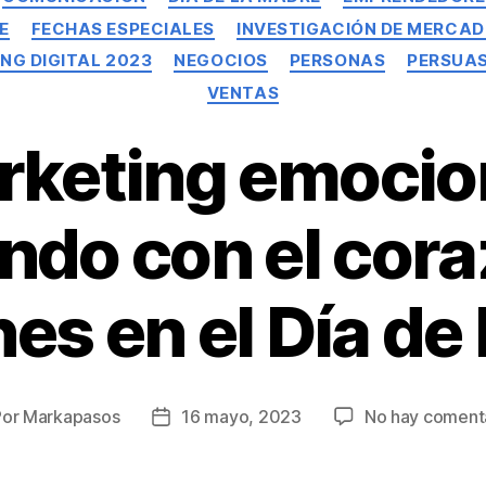
E
FECHAS ESPECIALES
INVESTIGACIÓN DE MERCA
NG DIGITAL 2023
NEGOCIOS
PERSONAS
PERSUA
VENTAS
keting emocio
do con el cora
s en el Día de
Por
Markapasos
16 mayo, 2023
No hay coment