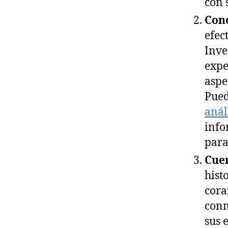
con 
Cono
efec
Inve
expe
aspe
Pued
anál
info
para
Cuen
hist
cora
conm
sus 