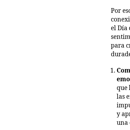
Por es
conexi
el Día
sentim
para c
durade
Comp
emo
que 
las 
impu
y ap
una 