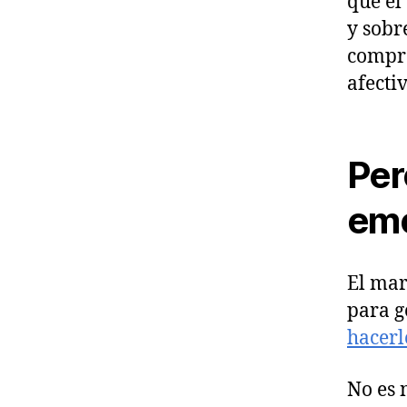
que el
y sobr
compra
afecti
Per
emo
El mar
para 
hacerl
No es 