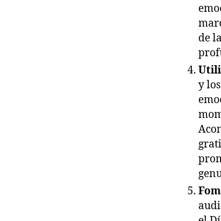
emoc
marc
de l
prof
Util
y lo
emoc
mome
Acom
grat
prom
genu
Fome
audi
el D