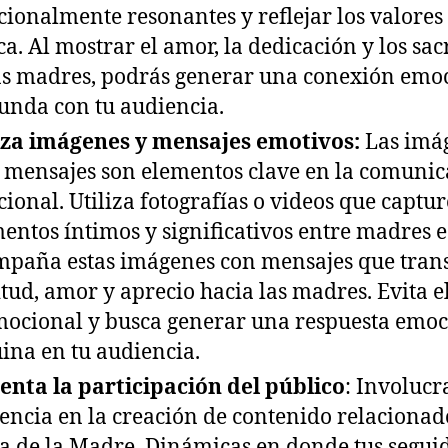
ionalmente resonantes y reflejar los valores 
a. Al mostrar el amor, la dedicación y los sacr
as madres, podrás generar una conexión emo
unda con tu audiencia.
iza imágenes y mensajes emotivos:
Las imá
s mensajes son elementos clave en la comuni
ional. Utiliza fotografías o videos que captu
ntos íntimos y significativos entre madres e 
paña estas imágenes con mensajes que tran
itud, amor y aprecio hacia las madres. Evita e
ocional y busca generar una respuesta emoc
ina en tu audiencia.
nta la participación del público
: Involucr
encia en la creación de contenido relacionad
ía de la Madre. Dinámicas en donde tus segui