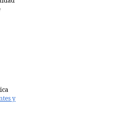
nidad
e
ica
ntes y