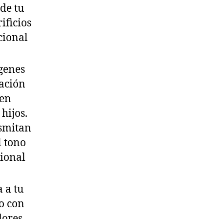
de tu
ificios
cional
genes
cación
ren
hijos.
smitan
l tono
ional
a a tu
o con
dores