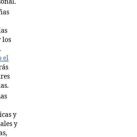
sonal.
ñas
las
 los
.
 el
rás
dres
as.
as
icas y
ales y
as,