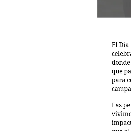
El Día
celebr
donde 
que pa
para c
campa
Las pe
vivimo
impact