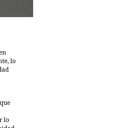
 en
te, lo
dad
 que
r lo