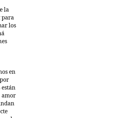
e la
g para
ar los
má
nes
mos en
 por
 están
, amor
rindan
cte