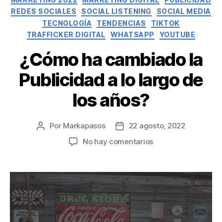
REDES SOCIALES
SOCIAL LISTENING
SOCIAL MEDIA
TECNOLOGÍA
TENDENCIAS
TIKTOK
TRAFFICKER DIGITAL
WHATSAPP
YOUTUBE
¿Cómo ha cambiado la
Publicidad a lo largo de
los años?
Por
Markapasos
22 agosto, 2022
No hay comentarios