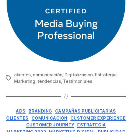
clientes
,
comunicación
,
Digitalizacion
,
Estrategia
,
Marketing
,
tendencias
,
Testimoniales
ADS
BRANDING
CAMPAÑAS PUBLICITARIAS
CLIENTES
COMUNICACIÓN
CUSTOMER EXPERIENCE
CUSTOMER JOURNEY
ESTRATEGIA
MARKETING 2022
MARKETING DIGITAL
PUBLICIDAD