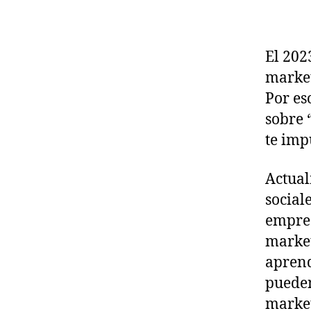
El 202
market
Por es
sobre 
te imp
Actual
social
empres
market
aprend
pueden
market