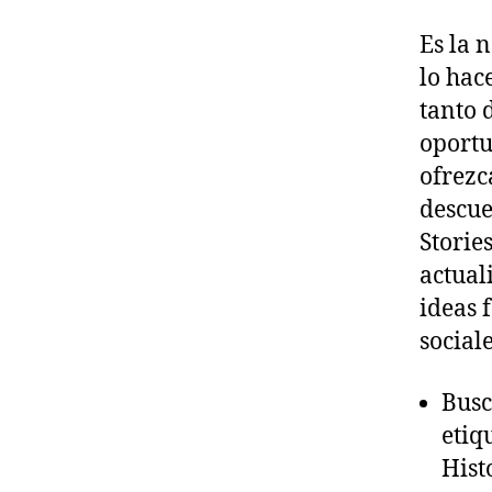
Es la 
lo hac
tanto 
oportu
ofrezc
descue
Storie
actual
ideas 
social
Busc
etiq
Hist