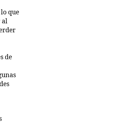
 lo que
 al
perder
s de
lgunas
edes
s