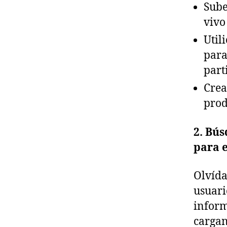
Sube
vivo
Util
para
part
Crea
prod
2. Bús
para e
Olvída
usuari
inform
cargan