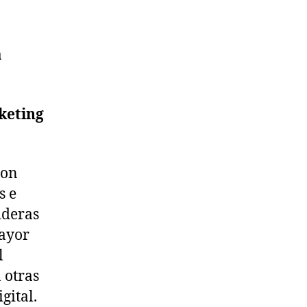
a
keting
son
s e
ideras
mayor
l
 otras
gital.