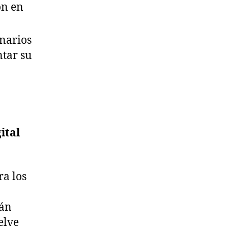
on en
onarios
ntar su
ital
ra los
tán
elve