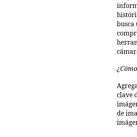
inform
histór
busca 
compra
herram
cámara
¿Cómo 
Agrega
clave 
imágen
de ima
imágen