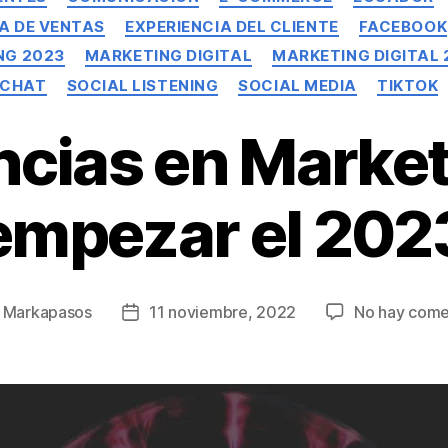
A DE VENTAS
EXPERIENCIA DEL CLIENTE
FACEBOOK
NG 2023
MARKETING DIGITAL
MARKETING DIGITAL 
PCHAT
SOCIAL LISTENING
SOCIAL MEDIA
TIKTOK
ncias en Market
empezar el 202
r
Markapasos
11 noviembre, 2022
No hay come