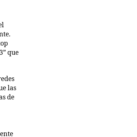
el
nte.
top
23” que
redes
ue las
as de
mente