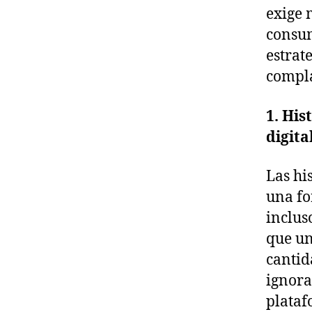
exige 
consum
estrat
compl
1.
Hist
digita
Las hi
una fo
inclus
que un
cantid
ignora
plataf