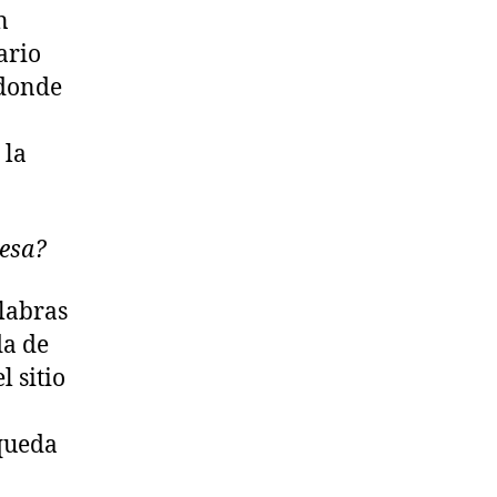
n
ario
 donde
 la
resa?
labras
da de
 sitio
queda