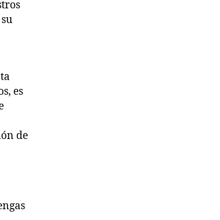
tros
 su
ta
s, es
e
ión de
engas