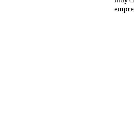
muy cl
empre