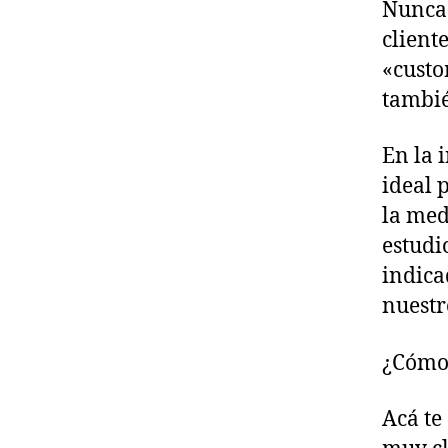
Nunca 
client
«custo
tambié
En la 
ideal 
la med
estudi
indica
nuestr
¿Cómo?
Acá te