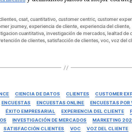
clientes
,
csat
,
cuantitativo
,
customer centric
,
customer exper
omer journey
,
experiencia de cliente
,
experiencia del cliente
,
tigacion cuantitativa
,
investigación de mercados
,
lealtad de 
retención de clientes
,
satisfacción de clientes
,
voc
,
voz del c
ENCE
CIENCIA DE DATOS
CLIENTES
CUSTOMER EXP
ENCUESTAS
ENCUESTAS ONLINE
ENCUESTAS POR
ÉXITO EMPRESARIAL
EXPERIENCIA DEL CLIENTE
IOS
INVESTIGACIÓN DE MERCADOS
MARKETING 20
SATISFACCIÓN CLIENTES
VOC
VOZ DEL CLIENTE