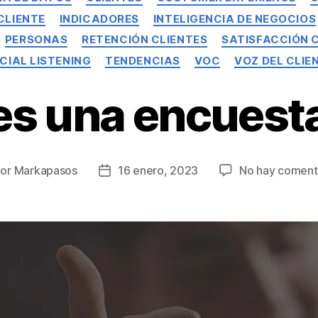
CLIENTE
INDICADORES
INTELIGENCIA DE NEGOCIOS
PERSONAS
RETENCIÓN CLIENTES
SATISFACCIÓN 
CIAL LISTENING
TENDENCIAS
VOC
VOZ DEL CLIE
es una encuest
Por
Markapasos
16 enero, 2023
No hay coment