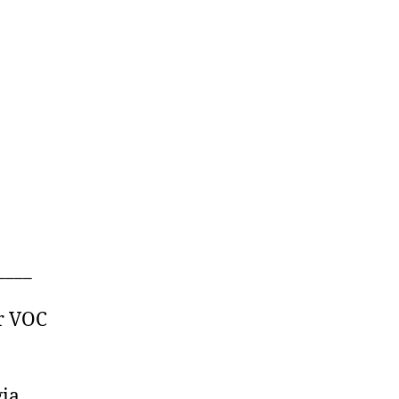
____
r VOC
gia