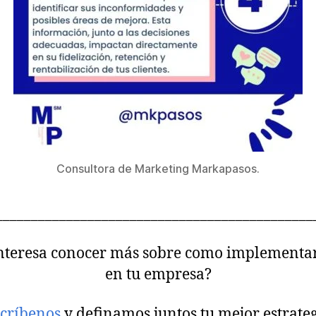
Consultora de Marketing Markapasos.
_____________________________________________
interesa conocer más sobre como implementa
en tu empresa?
críbenos
y definamos juntos tu mejor estrate